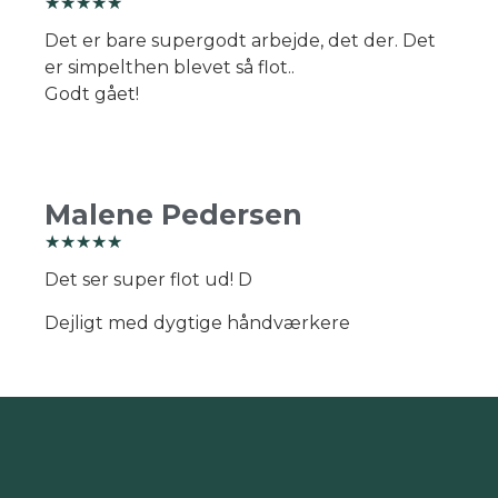
☆
☆
☆
☆
☆
Det er bare supergodt arbejde, det der. Det
er simpelthen blevet så flot..
Godt gået!
Malene Pedersen
☆
☆
☆
☆
☆
Det ser super flot ud! D
Dejligt med dygtige håndværkere