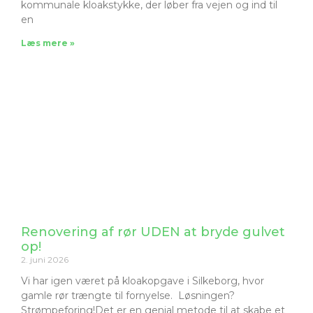
kommunale kloakstykke, der løber fra vejen og ind til
en
Læs mere »
Renovering af rør UDEN at bryde gulvet
op!
2. juni 2026
Vi har igen været på kloakopgave i Silkeborg, hvor
gamle rør trængte til fornyelse. Løsningen?
Strømpeforing!Det er en genial metode til at skabe et