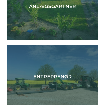
ANLÆGSGARTNER
Anlægsopgaver af enhver art
VI HJÆLPER MED
LÆS MERE
ENTREPRENØR
Alt indenfor jordarbejde
VI HJÆLPER MED