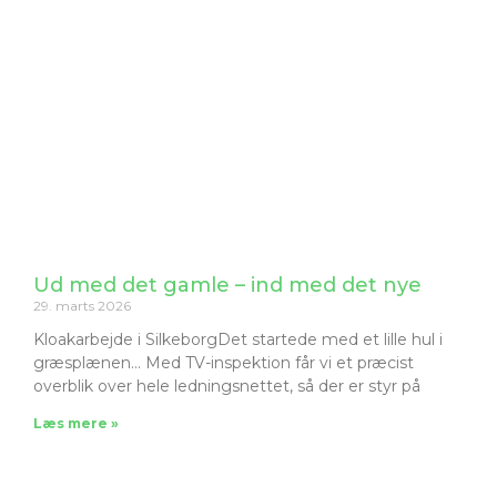
Ud med det gamle – ind med det nye
29. marts 2026
Kloakarbejde i SilkeborgDet startede med et lille hul i
græsplænen… Med TV-inspektion får vi et præcist
overblik over hele ledningsnettet, så der er styr på
Læs mere »