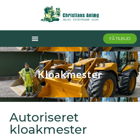
FÅ TILBUD
Kloakmester
Autoriseret
kloakmester