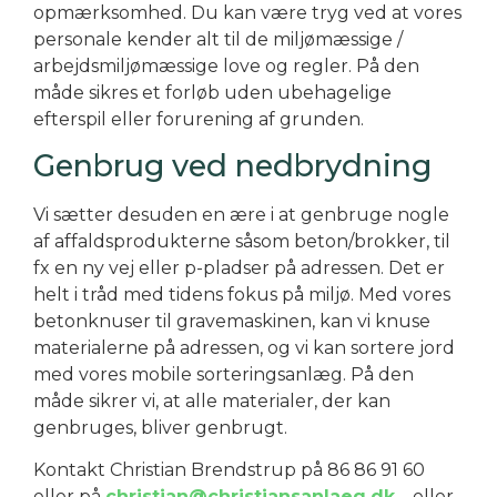
opmærksomhed. Du kan være tryg ved at vores
personale kender alt til de miljømæssige /
arbejdsmiljømæssige love og regler. På den
måde sikres et forløb uden ubehagelige
efterspil eller forurening af grunden.
Genbrug ved nedbrydning
Vi sætter desuden en ære i at genbruge nogle
af affaldsprodukterne såsom beton/brokker, til
fx en ny vej eller p-pladser på adressen. Det er
helt i tråd med tidens fokus på miljø. Med vores
betonknuser til gravemaskinen, kan vi knuse
materialerne på adressen, og vi kan sortere jord
med vores mobile sorteringsanlæg. På den
måde sikrer vi, at alle materialer, der kan
genbruges, bliver genbrugt.
Kontakt Christian Brendstrup på 86 86 91 60
eller på
christian@christiansanlaeg.dk
– eller