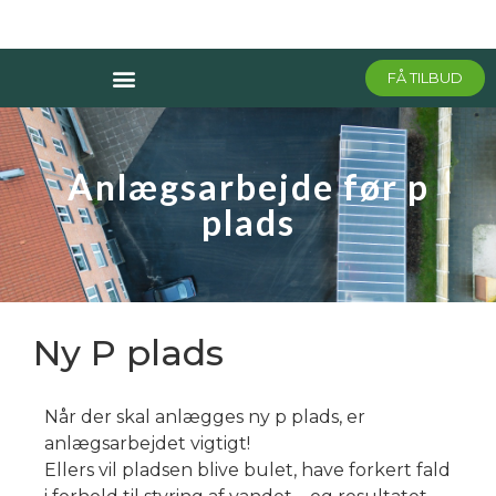
FÅ TILBUD
Anlægsarbejde før p
plads
Ny P plads
Når der skal anlægges ny p plads, er
anlægsarbejdet vigtigt!
Ellers vil pladsen blive bulet, have forkert fald