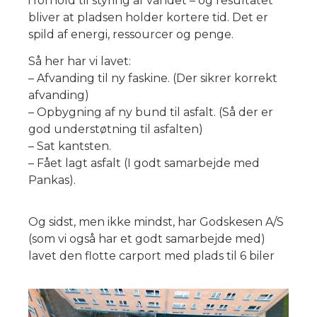
i forhold til styring af vandet – og resultatet
bliver at pladsen holder kortere tid. Det er
spild af energi, ressourcer og penge.
Så her har vi lavet:
– Afvanding til ny faskine. (Der sikrer korrekt
afvanding)
– Opbygning af ny bund til asfalt. (Så der er
god understøtning til asfalten)
– Sat kantsten.
– Fået lagt asfalt (I godt samarbejde med
Pankas).
Og sidst, men ikke mindst, har Godskesen A/S
(som vi også har et godt samarbejde med)
lavet den flotte carport med plads til 6 biler