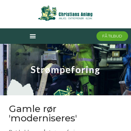
FÅ TILBUD
Strømpeforing
Gamle rør
'moderniseres'